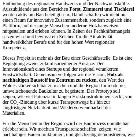
Einbindung des regionalen Handwerks und der Nachwuchskräfte:
Auszubildende aus den Bereichen
Forst, Zimmerei und Tischlerei
werden aktiv am Bau beteiligt sein. Damit schaffen wir nicht nur
einen Raum für innovative Zusammenarbeit, sondern zugleich eine
Plattform, auf der junge Menschen moderne Holzbauweisen
mitgestalten und erleben können. In Zeiten des Fachkräftemangels
setzen wir damit bewusst ein Zeichen für die Attraktivität
handwerklicher Berufe und für den hohen Wert regionaler
Kompetenz.
Dieses Projekt ist mehr als der Bau einer Geschäftsstelle. Es ist eine
Begegnung zweier zukunftsorientierter Ansätze: Der
Innovationskraft eines Startups und der regional verankerten
Forstwirtschaft. Gemeinsam verfolgen wir die Vision,
Holz als
nachhaltigen Baustoff ins Zentrum zu rücken
, den Wert des
Waldes stärker sichtbar zu machen und die Region für moderne,
umweltschonende Baukultur zu begeistern. Der Prototyp soll
zeigen, wie viel Potenzial in klugen Holzkonstruktionen steckt, von
der CO₂-Bindung über kurze Transportwege bis hin zur
langfristigen Nutzbarkeit und Wiederverwendbarkeit der
Materialien.
Für die Menschen in der Region wird der Bauprozess unmittelbar
erlebbar sein. Wir möchten Transparenz schaffen, zeigen, wie
nachhaltiges Bauen funktioniert, und gleichzeitig demonstrieren, wie