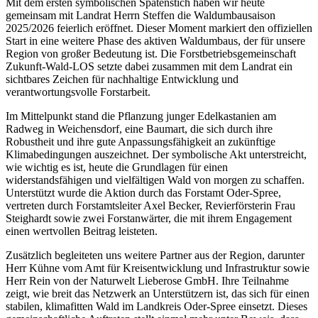
Mit dem ersten symbolischen Spatenstich haben wir heute
gemeinsam mit Landrat Herrn Steffen die Waldumbausaison
2025/2026 feierlich eröffnet. Dieser Moment markiert den offiziellen
Start in eine weitere Phase des aktiven Waldumbaus, der für unsere
Region von großer Bedeutung ist. Die Forstbetriebsgemeinschaft
Zukunft-Wald-LOS setzte dabei zusammen mit dem Landrat ein
sichtbares Zeichen für nachhaltige Entwicklung und
verantwortungsvolle Forstarbeit.
Im Mittelpunkt stand die Pflanzung junger Edelkastanien am
Radweg in Weichensdorf, eine Baumart, die sich durch ihre
Robustheit und ihre gute Anpassungsfähigkeit an zukünftige
Klimabedingungen auszeichnet. Der symbolische Akt unterstreicht,
wie wichtig es ist, heute die Grundlagen für einen
widerstandsfähigen und vielfältigen Wald von morgen zu schaffen.
Unterstützt wurde die Aktion durch das Forstamt Oder-Spree,
vertreten durch Forstamtsleiter Axel Becker, Revierförsterin Frau
Steighardt sowie zwei Forstanwärter, die mit ihrem Engagement
einen wertvollen Beitrag leisteten.
Zusätzlich begleiteten uns weitere Partner aus der Region, darunter
Herr Kühne vom Amt für Kreisentwicklung und Infrastruktur sowie
Herr Rein von der Naturwelt Lieberose GmbH. Ihre Teilnahme
zeigt, wie breit das Netzwerk an Unterstützern ist, das sich für einen
stabilen, klimafitten Wald im Landkreis Oder-Spree einsetzt. Dieses