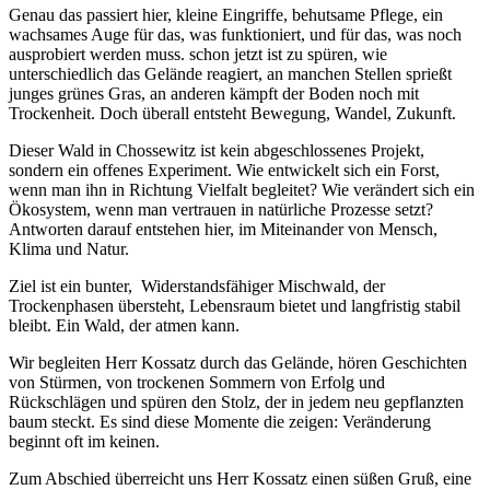
Genau das passiert hier, kleine Eingriffe, behutsame Pflege, ein
wachsames Auge für das, was funktioniert, und für das, was noch
ausprobiert werden muss. schon jetzt ist zu spüren, wie
unterschiedlich das Gelände reagiert, an manchen Stellen sprießt
junges grünes Gras, an anderen kämpft der Boden noch mit
Trockenheit. Doch überall entsteht Bewegung, Wandel, Zukunft.
Dieser Wald in Chossewitz ist kein abgeschlossenes Projekt,
sondern ein offenes Experiment. Wie entwickelt sich ein Forst,
wenn man ihn in Richtung Vielfalt begleitet? Wie verändert sich ein
Ökosystem, wenn man vertrauen in natürliche Prozesse setzt?
Antworten darauf entstehen hier, im Miteinander von Mensch,
Klima und Natur.
Ziel ist ein bunter, Widerstandsfähiger Mischwald, der
Trockenphasen übersteht, Lebensraum bietet und langfristig stabil
bleibt. Ein Wald, der atmen kann.
Wir begleiten Herr Kossatz durch das Gelände, hören Geschichten
von Stürmen, von trockenen Sommern von Erfolg und
Rückschlägen und spüren den Stolz, der in jedem neu gepflanzten
baum steckt. Es sind diese Momente die zeigen: Veränderung
beginnt oft im keinen.
Zum Abschied überreicht uns Herr Kossatz einen süßen Gruß, eine