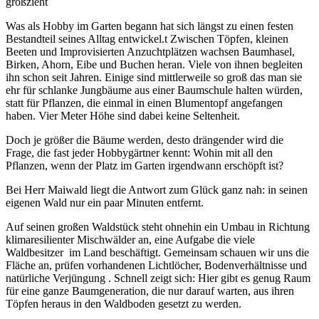
großzieht
Was als Hobby im Garten begann hat sich längst zu einen festen
Bestandteil seines Alltag entwickel.t Zwischen Töpfen, kleinen
Beeten und Improvisierten Anzuchtplätzen wachsen Baumhasel,
Birken, Ahorn, Eibe und Buchen heran. Viele von ihnen begleiten
ihn schon seit Jahren. Einige sind mittlerweile so groß das man sie
ehr für schlanke Jungbäume aus einer Baumschule halten würden,
statt für Pflanzen, die einmal in einen Blumentopf angefangen
haben. Vier Meter Höhe sind dabei keine Seltenheit.
Doch je größer die Bäume werden, desto drängender wird die
Frage, die fast jeder Hobbygärtner kennt: Wohin mit all den
Pflanzen, wenn der Platz im Garten irgendwann erschöpft ist?
Bei Herr Maiwald liegt die Antwort zum Glück ganz nah: in seinen
eigenen Wald nur ein paar Minuten entfernt.
Auf seinen großen Waldstück steht ohnehin ein Umbau in Richtung
klimaresilienter Mischwälder an, eine Aufgabe die viele
Waldbesitzer im Land beschäftigt. Gemeinsam schauen wir uns die
Fläche an, prüfen vorhandenen Lichtlöcher, Bodenverhältnisse und
natürliche Verjüngung . Schnell zeigt sich: Hier gibt es genug Raum
für eine ganze Baumgeneration, die nur darauf warten, aus ihren
Töpfen heraus in den Waldboden gesetzt zu werden.