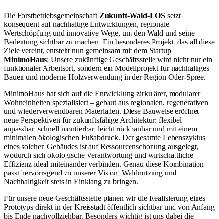
Die Forstbetriebsgemeinschaft
Zukunft-Wald-LOS
setzt
konsequent auf nachhaltige Entwicklungen, regionale
Wertschöpfung und innovative Wege, um den Wald und seine
Bedeutung sichtbar zu machen. Ein besonderes Projekt, das all diese
Ziele vereint, entsteht nun gemeinsam mit dem Startup
MinimoHaus
: Unsere zukünftige Geschäftsstelle wird nicht nur ein
funktionaler Arbeitsort, sondern ein Modellprojekt für nachhaltiges
Bauen und moderne Holzverwendung in der Region Oder-Spree.
MinimoHaus hat sich auf die Entwicklung zirkulärer, modularer
Wohneinheiten spezialisiert – gebaut aus regionalen, regenerativen
und wiederverwendbaren Materialien. Diese Bauweise eröffnet
neue Perspektiven für zukunftsfähige Architektur: flexibel
anpassbar, schnell montierbar, leicht rückbaubar und mit einem
minimalen ökologischen Fußabdruck. Der gesamte Lebenszyklus
eines solchen Gebäudes ist auf Ressourcenschonung ausgelegt,
wodurch sich ökologische Verantwortung und wirtschaftliche
Effizienz ideal miteinander verbinden. Genau diese Kombination
passt hervorragend zu unserer Vision, Waldnutzung und
Nachhaltigkeit stets in Einklang zu bringen.
Für unsere neue Geschäftsstelle planen wir die Realisierung eines
Prototyps direkt in der Kreisstadt öffentlich sichtbar und von Anfang
bis Ende nachvollziehbar. Besonders wichtig ist uns dabei die